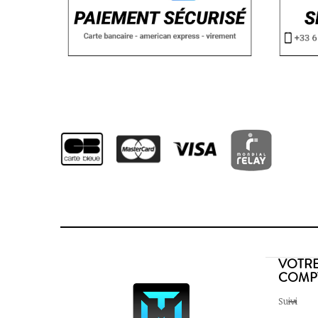
VOTR
COMP
Suivi