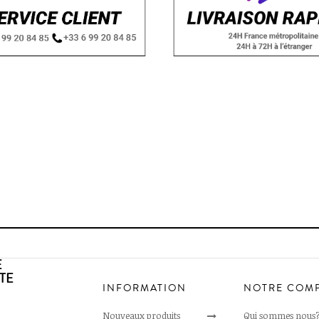
E
TE
INFORMATION
NOTRE COM
Nouveaux produits
Qui sommes nous