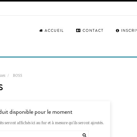
ACCUEIL
CONTACT
INSCR
ues
BOSS
S
uit disponible pour le moment
ts seront affichés ici au fur et à mesure qu'ils seront ajoutés.