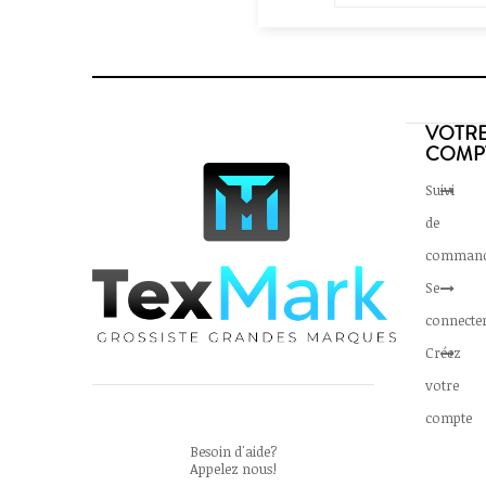
VOTR
COMP
Suivi
de
comman
Se
connecte
Créez
votre
compte
Besoin d'aide?
Appelez nous!