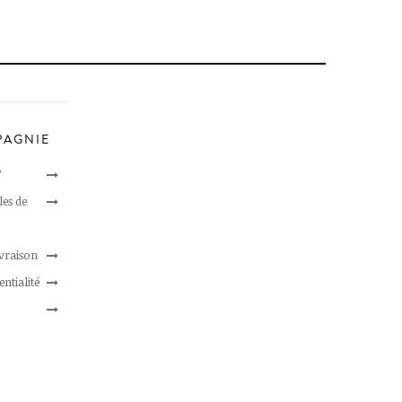
PAGNIE
?
les de
ivraison
entialité