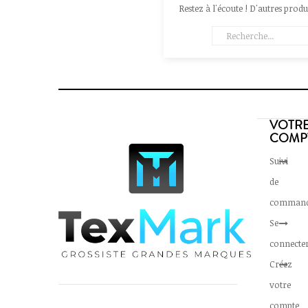
Restez à l'écoute ! D'autres produi
VOTR
COMP
Suivi
de
comman
Se
connecte
Créez
votre
compte