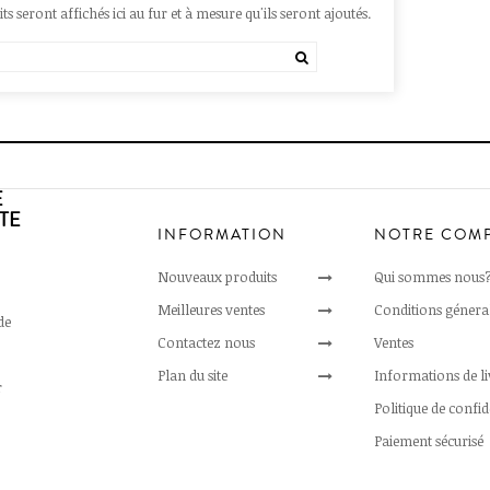
ts seront affichés ici au fur et à mesure qu'ils seront ajoutés.
E
TE
INFORMATION
NOTRE COM
Nouveaux produits
Qui sommes nous
Meilleures ventes
Conditions génera
de
Contactez nous
Ventes
Plan du site
Informations de l
r
Politique de confid
Paiement sécurisé