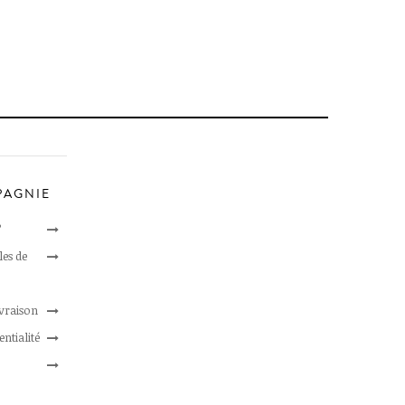
PAGNIE
?
les de
ivraison
entialité