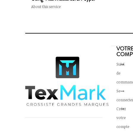
About this service
VOTR
COMP
Suivi
de
comman
Se
connecte
Créez
votre
compte