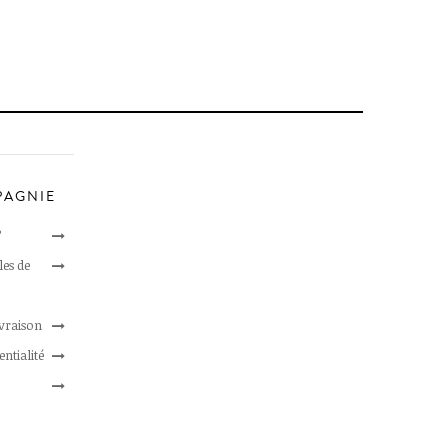
PAGNIE
?
les de
ivraison
entialité