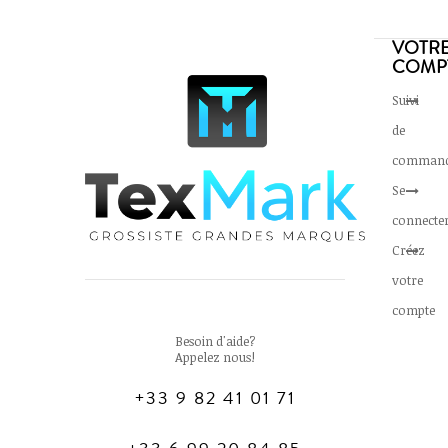
VOTR
COMP
Suivi
de
comman
Se
connecte
Créez
votre
compte
Besoin d'aide?
Appelez nous!
+33 9 82 41 01 71