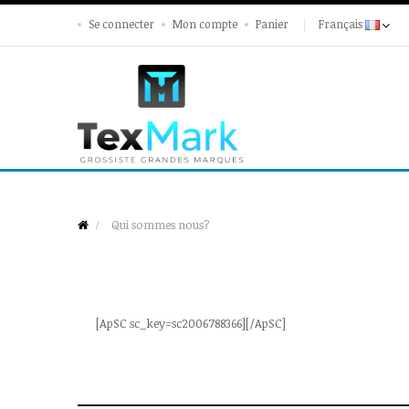
Se connecter
Mon compte
Panier
Français
Qui sommes nous?
[ApSC sc_key=sc2006788366][/ApSC]