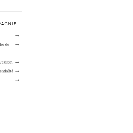
PAGNIE
?
les de
ivraison
entialité