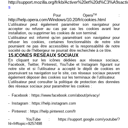
http://support.mozilla.org/fr/kb/Activer%20et%20d%C3%A9sac
s
Pour Opera
TM
:
-
http://help.opera.com/Windows/10.20/fr/cookies.html
L’utilisateur peut également paramétrer son navigateur pour
accepter ou refuser au cas par cas les cookies avant leur
installation, ou supprimer les cookies de son terminal.
L’utilisateur est informé qu’en paramétrant son navigateur pour
refuser les cookies, certaines fonctionnalités de notre site
pourraient ne pas être accessibles et la responsabilité de notre
société ou de l’hébergeur ne pourrait être recherchée à ce titre.
15.ICONES RESEAUX SOCIAUX
En cliquant sur les icônes dédiées aux réseaux sociaux,
Facebook, Twitter, Pinterest, YouTube et Instagram figurant sur
notre site et si l’utilisateur a accepté le dépôt de cookies en
poursuivant sa navigation sur le site, ces réseaux sociaux peuvent
également déposer des cookies sur les terminaux de l’utilisateur.
L’utilisateur peut consulter la politique de protection des données
des réseaux sociaux pour paramétrer les cookies :
- Facebook :
https://www.facebook.com/about/privacy/
- Instagram :
https://help.instagram.com
- Pinterest :
https://help.pinterest.com/fr
- YouTube :
https://support.google.com/youtube/?
hl=fr#topic=9257498