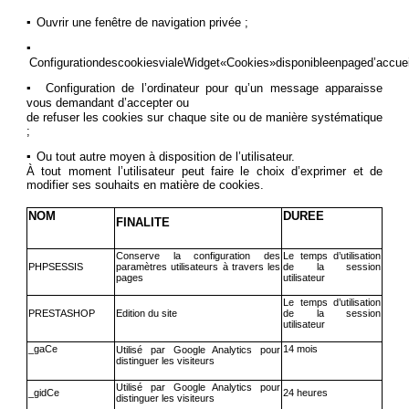
▪
Ouvrir une fenêtre de navigation privée ;
▪
ConfigurationdescookiesvialeWidget«Cookies»disponibleenpaged’accueil
▪
Configuration de l’ordinateur pour qu’un message apparaisse
vous demandant d’accepter ou
de refuser les cookies sur chaque site ou de manière systématique
;
▪
Ou tout autre moyen à disposition de l’utilisateur.
À tout moment l’utilisateur peut faire le choix d’exprimer et de
modifier ses souhaits en matière de cookies.
NOM
DUREE
FINALITE
Conserve la configuration des
Le temps d’utilisation
PHPSESSIS
paramètres utilisateurs à travers les
de la session
pages
utilisateur
Le temps d’utilisation
PRESTASHOP
Edition du site
de la session
utilisateur
_gaCe
14 mois
Utilisé par Google Analytics pour
distinguer les visiteurs
Utilisé par Google Analytics pour
_gidCe
24 heures
distinguer les visiteurs