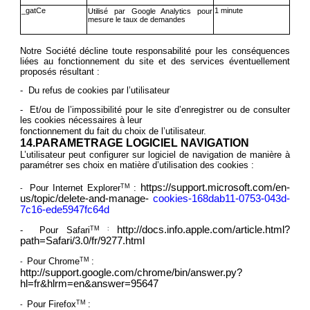
_gatCe
1 minute
Utilisé par Google Analytics pour
mesure le taux de demandes
Notre Société décline toute responsabilité pour les conséquences
liées au fonctionnement du site et des services éventuellement
proposés résultant :
- Du refus de cookies par l’utilisateur
- Et/ou de l’impossibilité pour le site d’enregistrer ou de consulter
les cookies nécessaires à leur
fonctionnement du fait du choix de l’utilisateur.
14.PARAMETRAGE LOGICIEL NAVIGATION
L’utilisateur peut configurer sur logiciel de navigation de manière à
paramétrer ses choix en matière d’utilisation des cookies :
https://support.microsoft.com/en-
Pour Internet Explorer
TM
:
-
us/topic/delete-and-manage-
cookies-168dab11-0753-043d-
7c16-ede5947fc64d
http://docs.info.apple.com/article.html?
- Pour Safari
TM :
path=Safari/3.0/fr/9277.html
Pour Chrome
TM
:
-
http://support.google.com/chrome/bin/answer.py?
hl=fr&hlrm=en&answer=95647
Pour Firefox
TM
:
-