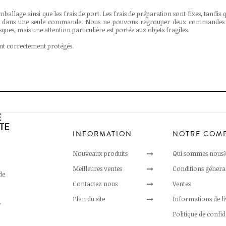
mballage ainsi que les frais de port. Les frais de préparation sont fixes, tandis q
dans une seule commande. Nous ne pouvons regrouper deux commandes plac
sques, mais une attention particulière est portée aux objets fragiles.
ont correctement protégés.
E
TE
INFORMATION
NOTRE COM
Nouveaux produits
Qui sommes nous
Meilleures ventes
Conditions génera
de
Contactez nous
Ventes
Plan du site
Informations de l
r
Politique de confid