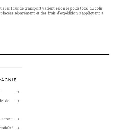
ue les frais de transport varient selon le poids total du colis.
ées séparément et des frais d'expédition s'appliquent à
PAGNIE
?
les de
ivraison
entialité